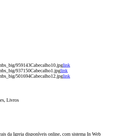
umbs_big/959143Cabecalho10.jpg
link
umbs_big/937150Cabecalho1.jpg
link
umbs_big/501694Cabecalho12.jpg
link
es, Livros
ais da Igreja disponíveis online, com sistema In Web