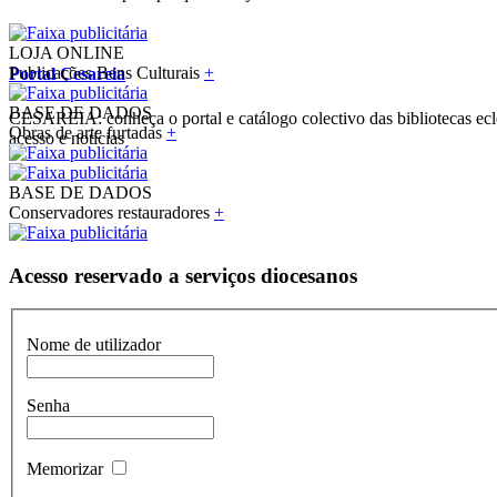
LOJA ONLINE
Publicações Bens Culturais
+
Portal Cesareia
BASE DE DADOS
CESAREIA: conheça o portal e catálogo colectivo das bibliotecas ecles
Obras de arte furtadas
+
acesso e notícias
BASE DE DADOS
Conservadores restauradores
+
Acesso reservado a serviços diocesanos
Nome de utilizador
Senha
Memorizar