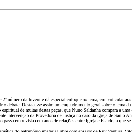
º número da Invenire dá especial enfoque ao tema, em particular aos ef
brir o debate. Destaca-se assim um enquadramento geral sobre o tema da
nto espiritual de muitas destas peças, que Nuno Saldanha compara a 
ente intervenção da Provedoria de Justiça no caso da igreja de Santo 
eto passa em revista cem anos de relações entre Igreja e Estado, a que 
temática do património imaterial, abre com ensaios de Ruy Ventura, Vi