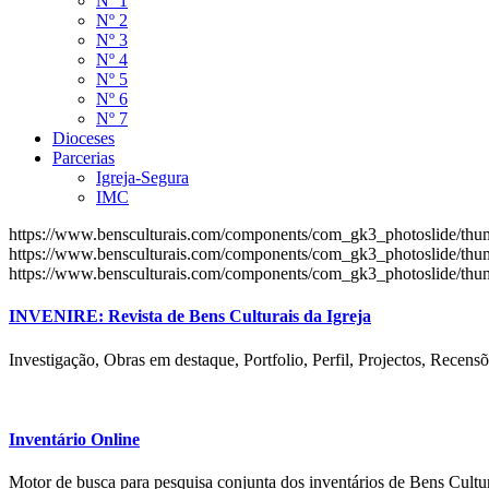
Nº 1
Nº 2
Nº 3
Nº 4
Nº 5
Nº 6
Nº 7
Dioceses
Parcerias
Igreja-Segura
IMC
https://www.bensculturais.com/components/com_gk3_photoslide/th
https://www.bensculturais.com/components/com_gk3_photoslide/th
https://www.bensculturais.com/components/com_gk3_photoslide/th
INVENIRE: Revista de Bens Culturais da Igreja
Investigação, Obras em destaque, Portfolio, Perfil, Projectos, Recensõ
Inventário Online
Motor de busca para pesquisa conjunta dos inventários de Bens Cultur