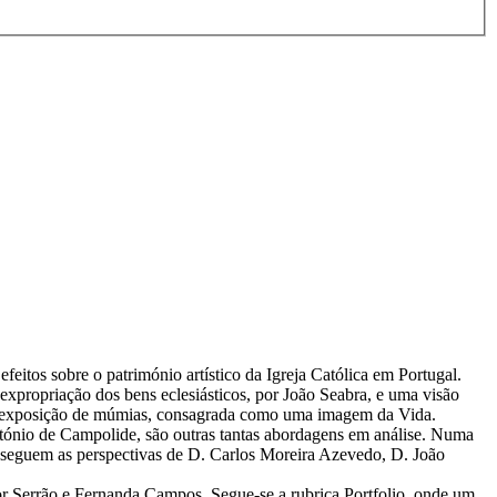
eitos sobre o património artístico da Igreja Católica em Portugal.
 expropriação dos bens eclesiásticos, por João Seabra, e uma visão
uma exposição de múmias, consagrada como uma imagem da Vida.
António de Campolide, são outras tantas abordagens em análise. Numa
se seguem as perspectivas de D. Carlos Moreira Azevedo, D. João
tor Serrão e Fernanda Campos. Segue-se a rubrica Portfolio, onde um