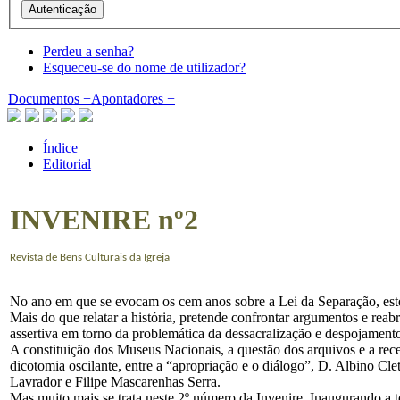
Perdeu a senha?
Esqueceu-se do nome de utilizador?
Documentos
+
Apontadores
+
Índice
Editorial
INVENIRE nº2
Revista de Bens Culturais da Igreja
No ano em que se evocam os cem anos sobre a Lei da Separação, este 2
Mais do que relatar a história, pretende confrontar argumentos e rea
assertiva em torno da problemática da dessacralização e despojame
A constituição dos Museus Nacionais, a questão dos arquivos e a rec
dicotomia oscilante, entre a “apropriação e o diálogo”, D. Albino Cl
Lavrador e Filipe Mascarenhas Serra.
Mas muito mais se trata neste 2º número da Invenire. Inaugurando a 