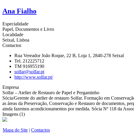
Ana Fialho
Especialidade
Papel, Documentos e Livro
Localidade
Seixal, Lisboa
Contactos
Rua Vereador João Roque, 22 B, Loja 1, 2840-278 Seixal
Tel. 212225712
TM 916955190
solfar@solfar.pt
http://www.solfar.pt/
Empresa
Solfar – Atelier de Restauro de Papel e Pergaminho
Sócia/Gerente do atelier de restauro Solfar. Formação em Conserva
as áreas da Preservação, Conservação e Restauro de documentos, perga
ainda fazemos acondicionamentos por medida. Sócia Nº 118 da Associ
Imagens (1)
Mapa do Site
|
Contactos