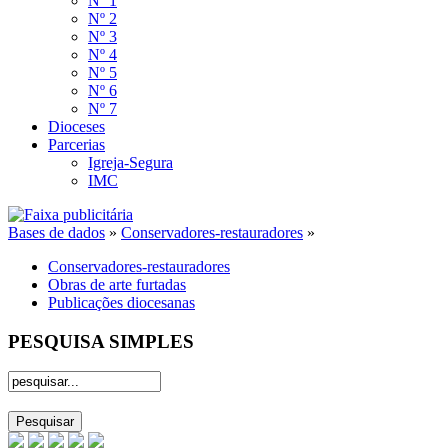
Nº 1
Nº 2
Nº 3
Nº 4
Nº 5
Nº 6
Nº 7
Dioceses
Parcerias
Igreja-Segura
IMC
Bases de dados
»
Conservadores-restauradores
»
Conservadores-restauradores
Obras de arte furtadas
Publicações diocesanas
PESQUISA SIMPLES