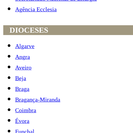
Agência Ecclesia
DIOCESES
Algarve
Angra
Aveiro
Beja
Braga
Bragança-Miranda
Coimbra
Évora
Funchal